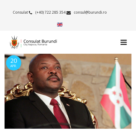
Consulat
(+40) 722 285 354
consul@burundi.ro
20
APR.