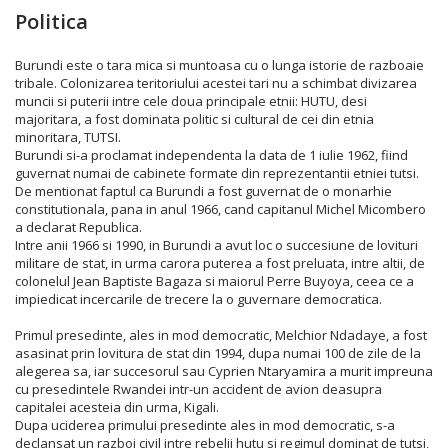
Politica
Burundi este o tara mica si muntoasa cu o lunga istorie de razboaie
tribale. Colonizarea teritoriului acestei tari nu a schimbat divizarea
muncii si puterii intre cele doua principale etnii: HUTU, desi
majoritara, a fost dominata politic si cultural de cei din etnia
minoritara, TUTSI.
Burundi si-a proclamat independenta la data de 1 iulie 1962, fiind
guvernat numai de cabinete formate din reprezentantii etniei tutsi.
De mentionat faptul ca Burundi a fost guvernat de o monarhie
constitutionala, pana in anul 1966, cand capitanul Michel Micombero
a declarat Republica.
Intre anii 1966 si 1990, in Burundi a avut loc o succesiune de lovituri
militare de stat, in urma carora puterea a fost preluata, intre altii, de
colonelul Jean Baptiste Bagaza si maiorul Perre Buyoya, ceea ce a
impiedicat incercarile de trecere la o guvernare democratica.
Primul presedinte, ales in mod democratic, Melchior Ndadaye, a fost
asasinat prin lovitura de stat din 1994, dupa numai 100 de zile de la
alegerea sa, iar succesorul sau Cyprien Ntaryamira a murit impreuna
cu presedintele Rwandei intr-un accident de avion deasupra
capitalei acesteia din urma, Kigali.
Dupa uciderea primului presedinte ales in mod democratic, s-a
declansat un razboi civil intre rebelii hutu si regimul dominat de tutsi,