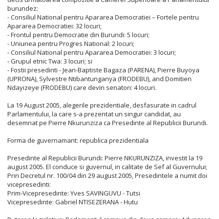
burundez:
- Consiliul National pentru Apararea Democratiei – Fortele pentru
Apararea Democratiei: 32 locuri;
- Frontul pentru Democratie din Burundi: 5 locuri;
- Uniunea pentru Progres National: 2 locuri;
- Consiliul National pentru Apararea Democratiei: 3 locuri;
- Grupul etnic Twa: 3 locuri; si
- Fostii presedinti - Jean-Baptiste Bagaza (PARENA), Pierre Buyoya
(UPRONA), Sylvestre Ntibantunganya (FRODEBU), and Domitien
Ndayizeye (FRODEBU) care devin senatori: 4 locuri.
La 19 August 2005, alegerile prezidentiale, desfasurate in cadrul
Parlamentului, la care s-a prezentat un singur candidat, au
desemnat pe Pierre Nkurunziza ca Presedinte al Republicii Burundi.
Forma de guvernamant: republica prezidentiala
Presedinte al Republicii Burundi: Pierre NKURUNZIZA, investit la 19
august 2005. El conduce si guvernul, in calitate de Sef al Guvernului;
Prin Decretul nr. 100/04 din 29 august 2005, Presedintele a numit doi
vicepresedinti:
Prim-Vicepresedinte: Yves SAVINGUVU - Tutsi
Vicepresedinte: Gabriel NTISEZERANA - Hutu