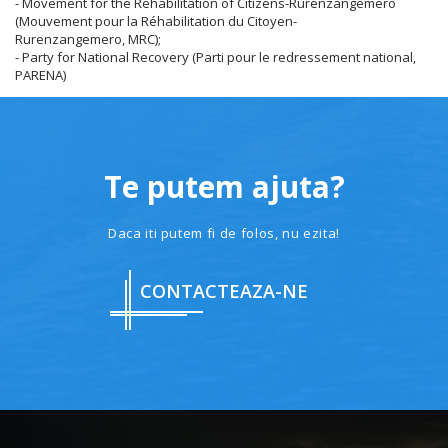
- Movement for the Rehabilitation of Citizens-Rurenzangemero
(Mouvement pour la Réhabilitation du Citoyen-
Rurenzangemero, MRC);
- Party for National Recovery (Parti pour le redressement national,
PARENA)
Te putem ajuta?
Daca iti putem fi de folos, nu ezita!
CONTACTEAZA-NE