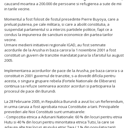
cauzand moartea a 200.000 de persoane si refugierea a sute de mii
in tarile vecine.
Momentul a fost folosit de fostul presedinte Pierre Buyoya, care a
preluat puterea, pe cale militara, si care a abolit constitutia, a
suspendat parlamentul si a interzis partidele politice, fapt ce a
condus la impunerea de sanctiuni economice din partea tarilor
vecine.
Urmare medierii initiativei regionale IGAD, au fost semnate
acordurile de la Arusha in baza carora la 1 noiembrie 2001 a fost
constituit un guvern de tranzitie mandatat pana la sfarsitul lui august
2005.
Implementarea acordurilor de pace de la Arusha, pe baza carora s-a
constituit in 2001 guvernul de tranzitie, s-a dovedit dificila pentru
acesta, o singura grupare rebela (Fortele Nationale de Eliberare)
continua sa refuze semnarea acestor acorduri si participarea la
procesul de pace din Burundi.
La 28 Februarie 2005, in Republica Burundi a avut loc un Referendum,
in urma caruia a fost aprobata noua Constitutie a tarii. Principalele
prevederi ale Noii Constitutii sunt urmatoarele:
- Compozitia etnica a Adunarii Nationale: 60 % din locuri pentru etnia
Hutu si 40 % din locuri pentru minoritatea etnica Tutsi, la care se
adauga alte trei locuri grupului etnic Twa ( 1 % din populatia tarii);