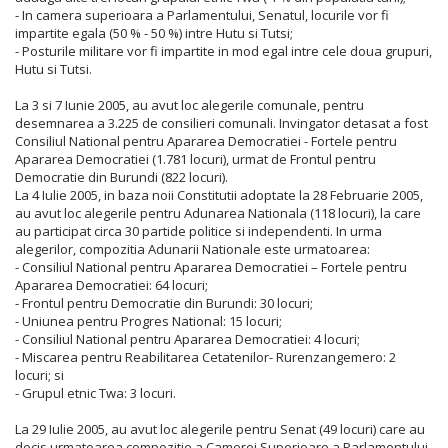
- In camera superioara a Parlamentului, Senatul, locurile vor fi
impartite egala (50 % - 50 %) intre Hutu si Tutsi;
- Posturile militare vor fi impartite in mod egal intre cele doua grupuri,
Hutu si Tutsi.
La 3 si 7 Iunie 2005, au avut loc alegerile comunale, pentru
desemnarea a 3.225 de consilieri comunali. Invingator detasat a fost
Consiliul National pentru Apararea Democratiei - Fortele pentru
Apararea Democratiei (1.781 locuri), urmat de Frontul pentru
Democratie din Burundi (822 locuri).
La 4 Iulie 2005, in baza noii Constitutii adoptate la 28 Februarie 2005,
au avut loc alegerile pentru Adunarea Nationala (118 locuri), la care
au participat circa 30 partide politice si independenti. In urma
alegerilor, compozitia Adunarii Nationale este urmatoarea:
- Consiliul National pentru Apararea Democratiei – Fortele pentru
Apararea Democratiei: 64 locuri;
- Frontul pentru Democratie din Burundi: 30 locuri;
- Uniunea pentru Progres National: 15 locuri;
- Consiliul National pentru Apararea Democratiei: 4 locuri;
- Miscarea pentru Reabilitarea Cetatenilor- Rurenzangemero: 2
locuri; si
- Grupul etnic Twa: 3 locuri.
La 29 Iulie 2005, au avut loc alegerile pentru Senat (49 locuri) care au
decis urmatoarea compozitie a Camerei Superioare a Parlamentului