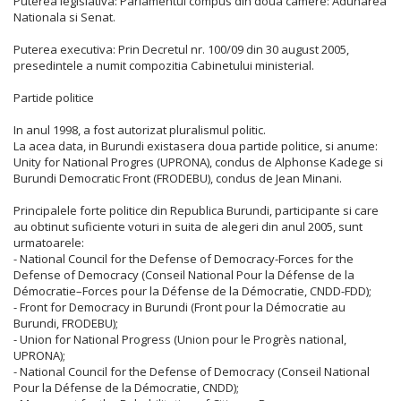
Puterea legislativa: Parlamentul compus din doua camere: Adunarea
Nationala si Senat.
Puterea executiva: Prin Decretul nr. 100/09 din 30 august 2005,
presedintele a numit compozitia Cabinetului ministerial.
Partide politice
In anul 1998, a fost autorizat pluralismul politic.
La acea data, in Burundi existasera doua partide politice, si anume:
Unity for National Progres (UPRONA), condus de Alphonse Kadege si
Burundi Democratic Front (FRODEBU), condus de Jean Minani.
Principalele forte politice din Republica Burundi, participante si care
au obtinut suficiente voturi in suita de alegeri din anul 2005, sunt
urmatoarele:
- National Council for the Defense of Democracy-Forces for the
Defense of Democracy (Conseil National Pour la Défense de la
Démocratie–Forces pour la Défense de la Démocratie, CNDD-FDD);
- Front for Democracy in Burundi (Front pour la Démocratie au
Burundi, FRODEBU);
- Union for National Progress (Union pour le Progrès national,
UPRONA);
- National Council for the Defense of Democracy (Conseil National
Pour la Défense de la Démocratie, CNDD);